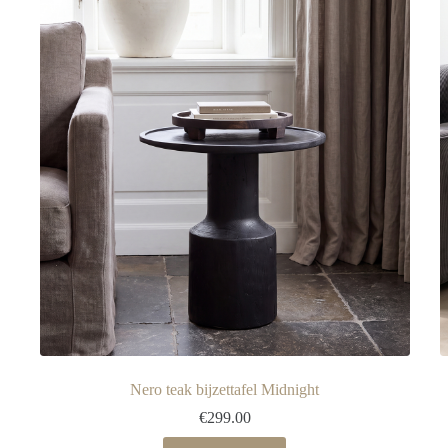
Nero teak bijzettafel Midnight
€
299.00