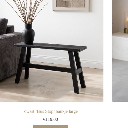
Zwart ‘Bus Stop’ bankje large
€
119.00