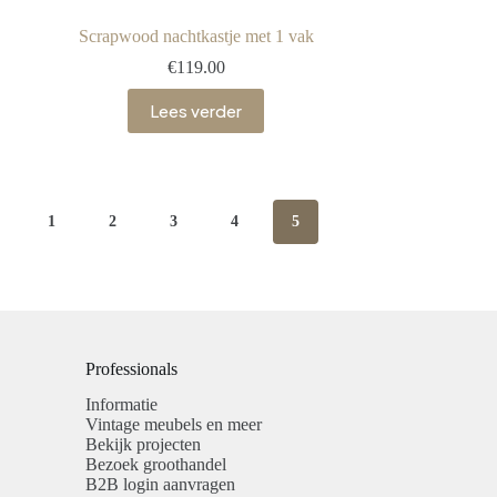
Scrapwood nachtkastje met 1 vak
€
119.00
Lees verder
1
2
3
4
5
Professionals​
Informatie
Vintage meubels en meer
Bekijk projecten
Bezoek groothandel
B2B login aanvragen