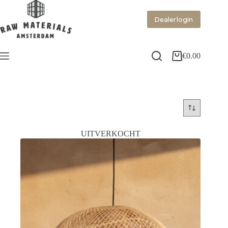
Dealer login
€
0.00
UITVERKOCHT