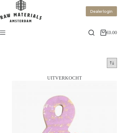
Dealer login
€
0.00
UITVERKOCHT