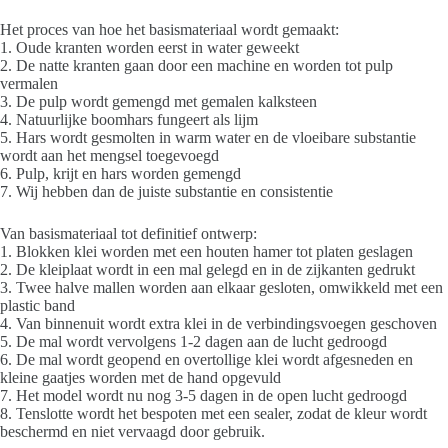
Het proces van hoe het basismateriaal wordt gemaakt:
1. Oude kranten worden eerst in water geweekt
2. De natte kranten gaan door een machine en worden tot pulp
vermalen
3. De pulp wordt gemengd met gemalen kalksteen
4. Natuurlijke boomhars fungeert als lijm
5. Hars wordt gesmolten in warm water en de vloeibare substantie
wordt aan het mengsel toegevoegd
6. Pulp, krijt en hars worden gemengd
7. Wij hebben dan de juiste substantie en consistentie
Van basismateriaal tot definitief ontwerp:
1. Blokken klei worden met een houten hamer tot platen geslagen
2. De kleiplaat wordt in een mal gelegd en in de zijkanten gedrukt
3. Twee halve mallen worden aan elkaar gesloten, omwikkeld met een
plastic band
4. Van binnenuit wordt extra klei in de verbindingsvoegen geschoven
5. De mal wordt vervolgens 1-2 dagen aan de lucht gedroogd
6. De mal wordt geopend en overtollige klei wordt afgesneden en
kleine gaatjes worden met de hand opgevuld
7. Het model wordt nu nog 3-5 dagen in de open lucht gedroogd
8. Tenslotte wordt het bespoten met een sealer, zodat de kleur wordt
beschermd en niet vervaagd door gebruik.