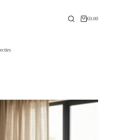
€
0.00
ecties