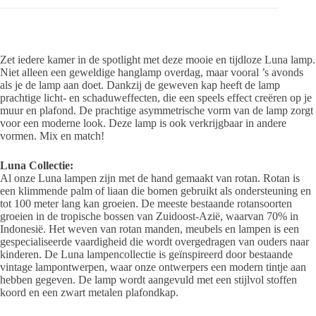
Zet iedere kamer in de spotlight met deze mooie en tijdloze Luna lamp.
Niet alleen een geweldige hanglamp overdag, maar vooral ’s avonds
als je de lamp aan doet. Dankzij de geweven kap heeft de lamp
prachtige licht- en schaduweffecten, die een speels effect creëren op je
muur en plafond. De prachtige asymmetrische vorm van de lamp zorgt
voor een moderne look. Deze lamp is ook verkrijgbaar in andere
vormen. Mix en match!
Luna Collectie:
Al onze Luna lampen zijn met de hand gemaakt van rotan. Rotan is
een klimmende palm of liaan die bomen gebruikt als ondersteuning en
tot 100 meter lang kan groeien. De meeste bestaande rotansoorten
groeien in de tropische bossen van Zuidoost-Azië, waarvan 70% in
Indonesië. Het weven van rotan manden, meubels en lampen is een
gespecialiseerde vaardigheid die wordt overgedragen van ouders naar
kinderen. De Luna lampencollectie is geïnspireerd door bestaande
vintage lampontwerpen, waar onze ontwerpers een modern tintje aan
hebben gegeven. De lamp wordt aangevuld met een stijlvol stoffen
koord en een zwart metalen plafondkap.