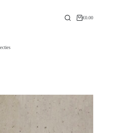
€
0.00
ecties