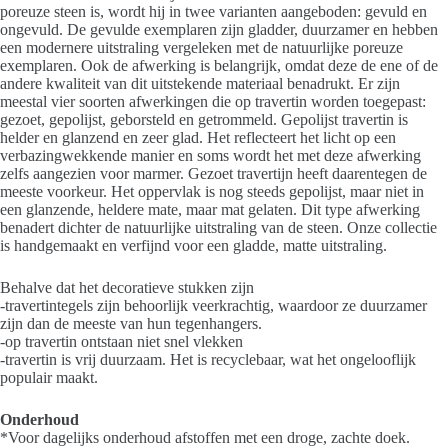
poreuze steen is, wordt hij in twee varianten aangeboden: gevuld en
ongevuld. De gevulde exemplaren zijn gladder, duurzamer en hebben
een modernere uitstraling vergeleken met de natuurlijke poreuze
exemplaren. Ook de afwerking is belangrijk, omdat deze de ene of de
andere kwaliteit van dit uitstekende materiaal benadrukt. Er zijn
meestal vier soorten afwerkingen die op travertin worden toegepast:
gezoet, gepolijst, geborsteld en getrommeld. Gepolijst travertin is
helder en glanzend en zeer glad. Het reflecteert het licht op een
verbazingwekkende manier en soms wordt het met deze afwerking
zelfs aangezien voor marmer. Gezoet travertijn heeft daarentegen de
meeste voorkeur. Het oppervlak is nog steeds gepolijst, maar niet in
een glanzende, heldere mate, maar mat gelaten. Dit type afwerking
benadert dichter de natuurlijke uitstraling van de steen. Onze collectie
is handgemaakt en verfijnd voor een gladde, matte uitstraling.
Behalve dat het decoratieve stukken zijn
-travertintegels zijn behoorlijk veerkrachtig, waardoor ze duurzamer
zijn dan de meeste van hun tegenhangers.
-op travertin ontstaan niet snel vlekken
-travertin is vrij duurzaam. Het is recyclebaar, wat het ongelooflijk
populair maakt.
Onderhoud
*Voor dagelijks onderhoud afstoffen met een droge, zachte doek.