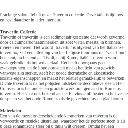
Prachtige salontafel uit onze Travertin collectie. Deze tafel is tijdloos
en past daardoor in ieder interieur.
Travertin Collectie
Travertin of travertijn is een sedimentair gesteente dat wordt gevormd
door calciumcarbonaatmineralen uit zoet water, meestal in bronnen,
rivieren en meren. Het woord ‘travertin’ is afgeleid van het Italiaanse
travertino, zelf een afleiding van het Latijnse tiburtinus dat ‘van Tibur’
betekent, nu bekend als Tivoli, nabij Rome, Italië. Travertin wordt
vaak gebruikt als bouwmateriaal. Het heeft doorgaans geen
zwaktepunten, en de hoge porositeit maakt het licht van gewicht
vanwege zijn sterkte, geeft het goede thermische en akoestische
isolatie-eigenschappen en maakt het relatief gemakkelijk te bewerken.
Dichte travertin is na het polijsten uitstekende decoratieve steen. Het
Colosseum is het oudste en grootste werk ooit gemaakt in Romeins
travertin. Het staat ook bekend als het Flavius-amfitheater en huisvestte
de spelen van het oude Rome, zoals de gevechten tussen gladiatoren.
Materialen
Een van de meest onderscheidende kenmerken van travertin is de
verweerde en rustieke uitstraling, waardoor het de perfecte steen is als
u deze romantische sfeer bij u thuis wilt creëren. Omdat het een