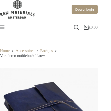
Dealer login
€
0.00
Home
Accessoires
Boekjes
Vora leren notitieboek blauw