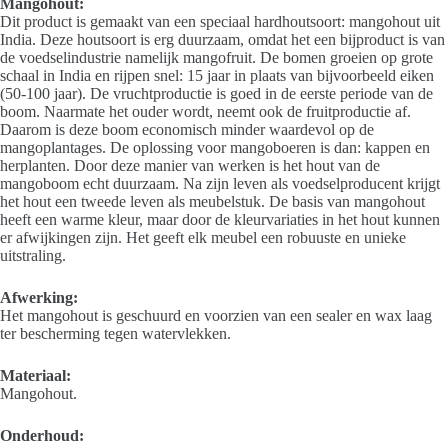
Mangohout:
Dit product is gemaakt van een speciaal hardhoutsoort: mangohout uit
India. Deze houtsoort is erg duurzaam, omdat het een bijproduct is van
de voedselindustrie namelijk mangofruit. De bomen groeien op grote
schaal in India en rijpen snel: 15 jaar in plaats van bijvoorbeeld eiken
(50-100 jaar). De vruchtproductie is goed in de eerste periode van de
boom. Naarmate het ouder wordt, neemt ook de fruitproductie af.
Daarom is deze boom economisch minder waardevol op de
mangoplantages. De oplossing voor mangoboeren is dan: kappen en
herplanten. Door deze manier van werken is het hout van de
mangoboom echt duurzaam. Na zijn leven als voedselproducent krijgt
het hout een tweede leven als meubelstuk. De basis van mangohout
heeft een warme kleur, maar door de kleurvariaties in het hout kunnen
er afwijkingen zijn. Het geeft elk meubel een robuuste en unieke
uitstraling.
Afwerking:
Het mangohout is geschuurd en voorzien van een sealer en wax laag
ter bescherming tegen watervlekken.
Materiaal:
Mangohout.
Onderhoud: